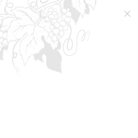
Коллекция вин
Эритаж
ФИЛЬТР
Эритаж
Вина коллекции - это ярко
выраженные вина с
классическим стилем
виноделия. Неповторимость
этих вин состоит в
великолепном потенциале
уникального терруара,
автохтонных сортах, особых
старинных технологиях, в
бочковой выдержке, при