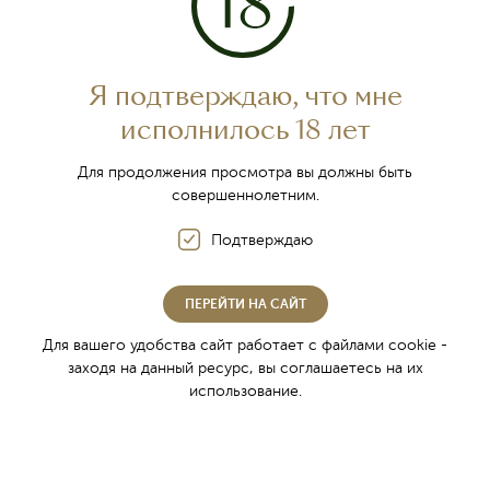
Контакты
Фирменная торговля
Я подтверждаю, что мне
Где купить
исполнилось 18 лет
Партнёры
Новости
Для продолжения просмотра вы должны быть
совершеннолетним.
Вакансии
Специальная оценка условий труда
Подтверждаю
Традиции крымского виноделия
ПЕРЕЙТИ НА САЙТ
О регионе
Для вашего удобства сайт работает с файлами cookie -
заходя на данный ресурс, вы соглашаетесь на их
Классическая технология производства
использование.
Уникальные винные подвалы
Легендарная Энотека